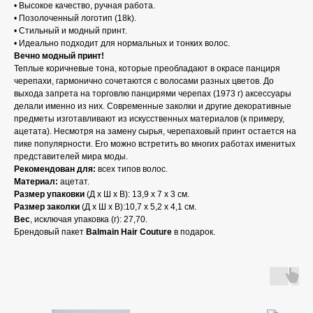
• Высокое качество, ручная работа.
• Позолоченный логотип (18k).
• Стильный и модный принт.
• Идеально подходит для нормальных и тонких волос.
Вечно модный принт!
Теплые коричневые тона, которые преобладают в окрасе панциря
черепахи, гармонично сочетаются с волосами разных цветов. До
выхода запрета на торговлю панцирями черепах (1973 г) аксессуары
делали именно из них. Современные заколки и другие декоративные
предметы изготавливают из искусственных материалов (к примеру,
ацетата). Несмотря на замену сырья, черепаховый принт остается на
пике популярности. Его можно встретить во многих работах именитых
представителей мира моды.
Рекомендован для:
всех типов волос.
Материал:
ацетат.
Размер упаковки
(Д х Ш х В): 13,9 x 7 x 3 см.
Размер заколки
(Д х Ш х В):10,7 x 5,2 x 4,1 см.
Вес
, исключая упаковка (г): 27,70.
Брендовый пакет
Balmain Hair Couture
в подарок.