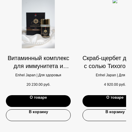
Витаминный комплекс
Скраб-щербет для
для иммунитета и
с солью Тихого о
клеточной молодости:
и грейпфрут
Enhel Japan | Для здоровья
Enhel Japan | Для те
Онкопротектор Химе
20 230.00
руб.
4 920.00
руб.
Матсутаке
О товаре
О товаре
В корзину
В корзину