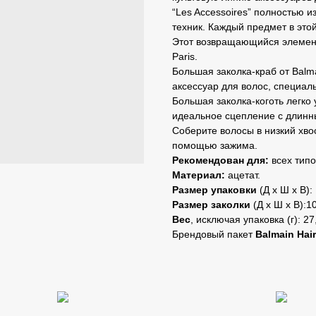
“Les Accessoires” полностью 
техник. Каждый предмет в это
Этот возвращающийся элемент
Paris.
Большая заколка-краб от Balm
аксессуар для волос, специал
Большая заколка-коготь легко
идеальное сцепление с длинн
Соберите волосы в низкий хвос
помощью зажима.
Рекомендован для:
всех типо
Материал:
ацетат.
Размер упаковки
(Д х Ш х В): 
Размер заколки
(Д х Ш х В):10
Вес
, исключая упаковка (г): 27
Брендовый пакет
Balmain Hai