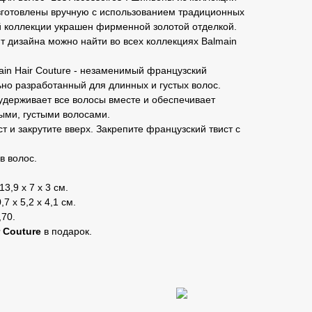
изготовлены вручную с использованием традиционных
й коллекции украшен фирменной золотой отделкой.
 дизайна можно найти во всех коллекциях Balmain
ain Hair Couture - незаменимый французский
ьно разработанный для длинных и густых волос.
 удерживает все волосы вместе и обеспечивает
ыми, густыми волосами.
т и закрутите вверх. Закрепите французский твист с
в волос.
13,9 x 7 x 3 см.
,7 x 5,2 x 4,1 см.
,70.
r Couture
в подарок.