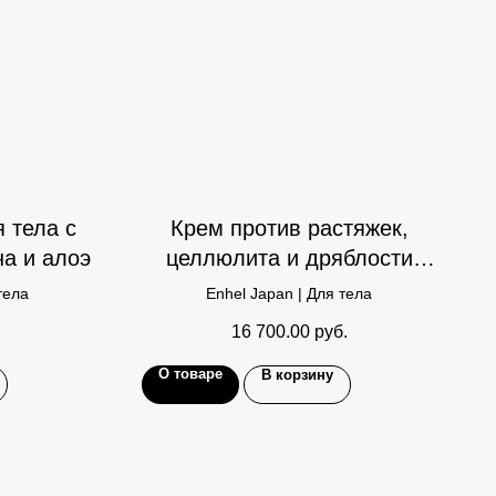
 тела с
Крем против растяжек,
на и алоэ
целлюлита и дряблости
кожи: Мама крем для тела с
тела
Enhel Japan | Для тела
фитоэстрогенами
16 700.00
руб.
О товаре
В корзину