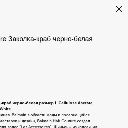
ure Заколка-краб черно-белая
а-краб черно-белая размер L Cellulose Acetate
/White
дием Balmain в области моды и полагающийся
астеров и дизайн, Balmain Hair Couture создал
для волос “Les Accessoires”. Шиньоны из коллекции