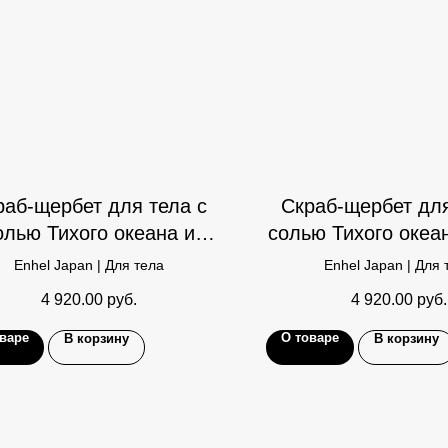
раб-щербет для тела с
Скраб-щербет для
олью Тихого океана и
солью Тихого океа
грейпфрутом
Enhel Japan | Для тела
Enhel Japan | Для 
4 920.00
руб.
4 920.00
руб.
варе
О товаре
В корзину
В корзину