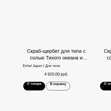
Скраб-щербет для тела с
Ск
солью Тихого океана и
с
черникой
Enhel Japan | Для тела
4 920.00
руб.
О товаре
О то
В корзину