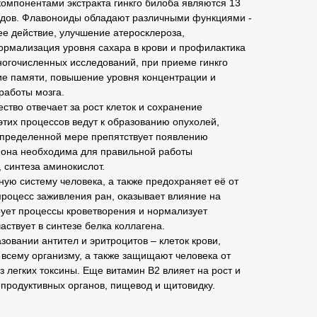
омпонентами экстракта гинкго билоба являются 13
идов. Флавоноиды обладают различными функциями -
е действие, улучшение атеросклероза,
ормализация уровня сахара в крови и профилактика
ногочисленных исследований, при приеме гинкго
е памяти, повышение уровня концентрации и
работы мозга.
ство отвечает за рост клеток и сохранение
тих процессов ведут к образованию опухолей,
определенной мере препятствует появлению
, она необходима для правильной работы
, синтеза аминокислот.
ую систему человека, а также предохраняет её от
 процесс заживления ран, оказывает влияние на
рует процессы кроветворения и нормализует
аствует в синтезе белка коллагена.
азовании антител и эритроцитов – клеток крови,
 всему организму, а также защищают человека от
з легких токсины. Еще витамин В2 влияет на рост и
епродуктивных органов, пищевод и щитовидку.
;