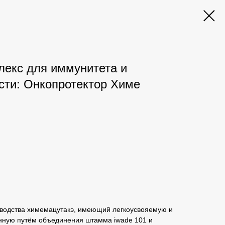
екс для иммунитета и
сти: Онкопротектор Химе
водства химемацутакэ, имеющий легкоусвояемую и
нную путём объединения штамма iwade 101 и