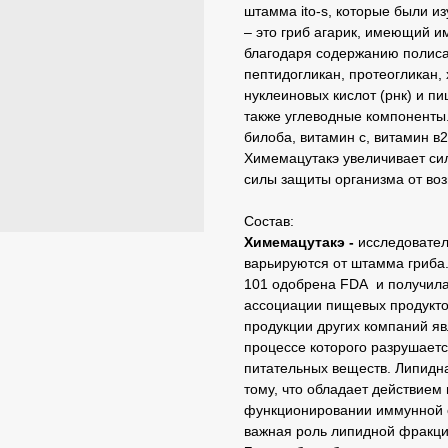
штамма ito-s, которые были и
– это гриб агарик, имеющий 
благодаря содержанию полисаха
пептидогликан, протеогликан,
нуклеиновых кислот (рнк) и п
также углеводные компоненты.
билоба, витамин с, витамин в2
Химемацутакэ увеличивает си
силы защиты организма от во
Состав:
Химемацутакэ -
исследовател
варьируются от штамма гриба
101 одобрена FDA и получила
ассоциации пищевых продукто
продукции других компаний яв
процессе которого разрушаетс
питательных веществ. Липидн
тому, что обладает действием
функционировании иммунной 
важная роль липидной фракц