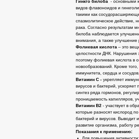
Гинкго билоба
- основными к
видов флавоноидов и гинкгол
такими как сосудорасширяюще
спазмолитическое действие, н
рака. Согласно результатам м
билоба наблюдается улучшени
внимания, а также улучшение 
Фолиевая кислота
– это веще
целостности ДНК. Нарушения э
поэтому фолиевая кислота в 
новообразований. Кроме того
иммунитета, сердца и сосудов
Витамин С -
укрепляет иммунн
вирусов и бактерий, ускоряет
синтез ряда гормонов, регули
проницаемость капилляров, уч
Витамин В2
- участвует в обр
которые разносят кислород по
бактерий и вирусов. Выводит и
развитие организма, работу р
Показания к применению:
Для повышения активности