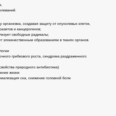
а;
олеваний.
у организма, создавая защиту от опухолевых клеток,
аразитов и канцерогенов;
лизует свободные радикалы;
т злокачественным образованиям в тканях органов.
:
логии
чного грибкового роста, синдрома раздраженного
войства природного антибиотика)
ление жизни
рмализация сна, снижение головной боли