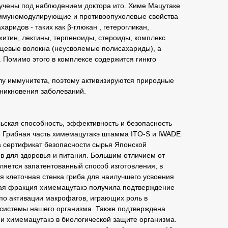
зучены под наблюдением доктора ито. Химе Мацутаке
иммуномодулирующие и противоопухолевые свойства
ридов - таких как β-глюкан , гетерогликан,
 хитин, лектины, терпеноиды, стероиды, комплекс
ищевые волокна (неусвояемые полисахариды), а
 Помимо этого в комплексе содержится гинкго
.
лу иммунитета, поэтому активизируются природные
зникновения заболеваний.
ьская способность, эффективность и безопасность
. Грибная часть химемацутакэ штамма ITO-S и IWADE
 сертификат безопасности сырья Японской
в для здоровья и питания. Большим отличием от
ляется запатентованный способ изготовления, в
я клеточная стенка гриба для наилучшего усвоения
ая фракция
химемацутакэ получила подтверждение
 по активации макрофагов, играющих роль в
системы нашего организма. Также подтверждена
ии химемацутакэ
в биологической защите организма.