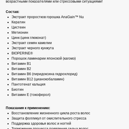
возрастными показателями или стрессовыми ситуациями!
Состав:
Экстракт проростков горошка AnaGain™ Nu
Кератин
Цистеин
Метионин
Цинк (цинк глюконат)
Экстракт семян камелии
Экстракт черного кунжута
BIOPERINE®
Порошок ламинарии японской (кагомэ)
Витамин B1
Витамин В2
Витамин B6 (пиридоксина гидрохлорид)
Витамин B12 (цианокобаламин)
Пантотенат кальция
Биотин
Витамин Е (токоферол)
Показания к применению:
Восстановление жизненного цикла роста волос
Защита фолликул от окислительного стресса
Поддержка здоровья волос и ногтей
Торможение процесса появления седых волос