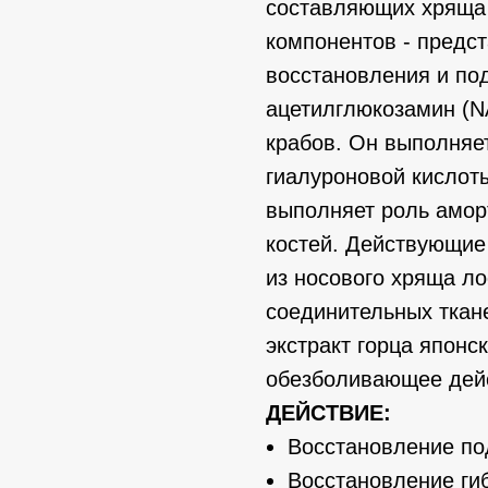
составляющих хряща 
компонентов - предс
восстановления и по
ацетилглюкозамин (N
крабов. Он выполняе
гиалуроновой кислоты
выполняет роль амор
костей. Действующие
из носового хряща л
соединительных ткан
экстракт горца японс
обезболивающее дей
ДЕЙСТВИЕ:
Восстановление по
Восстановление гиб