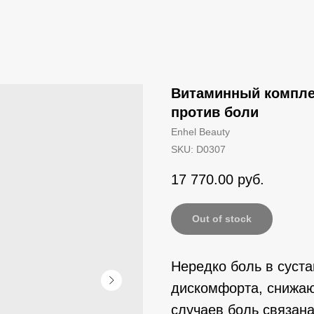
Витаминный комплек
против боли
Enhel Beauty
SKU:
D0307
17 770.00
руб.
Out of stock
Нередко боль в суста
дискомфорта, снижаю
случаев боль связана