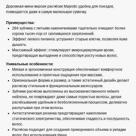
Дорожная мини версия расчёски Majestic удобна для поездок,
помещается даже в самую маленькую сумочку.
Преимущества:
284 зубчика с литыми наконечниками тщательно очищают более
сорока тысяч пор от скопившихся загрязнений.
Эффект легкого пилинга: устраняет старые клетки, позволяя коже
дышать.
Массажный эффект: стимулирует микроциркуляцию крови,
предотвращая выпадение и способствуя росту новых волос.
Уникальные особенности:
Мягкая и эргономичная конструкция обеспечивает комфортное
использование и приятные ощущения при массаже.
Оригинальная форма и размер, а также эстетичный дизайн делает
расческу стильным и функциональным аксессуаром.
Зубчики расчёски выполнены из высококачественного гибкого
нейлона, не повреждают даже самые пористые волосы, делая
расчёсывание удобным и безболезненным процессом, деликатно
распутывая при этом волосы.
Антистатическая резинка предотвращает накопление
статического электричества, обеспечивая гладкость и послушность
волос.
Расчёска подходит для создания прикорневого объема и укладки
волос без использования фена.