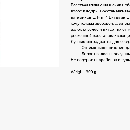
Восстанавливающая линия об
волос изнутри. Восстанавлив
витаминов Е, F и P. Витамин 
кожу головы здоровой, а вита
волокна волос и питает их от
роскошной восстанавливающей
Лучшие ингредиенты для созд
· Оптимальное питание для
· Делает волосы послушны
Не содержит парабенов и сул
Weight: 300 g