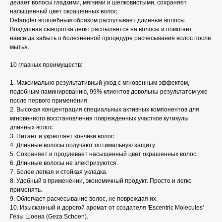
делает волосы гладкими, мягкими и шелковистыми, сохраняет
насыщенный цвет окрашенных волос.
Detangler волшебным образом распутывает длинные волосы.
Воздушная сыворотка легко распыляется на волосы и помогает
навсегда забыть о болезненной процедуре расчесывания волос после
мытья.
10 главных преимуществ:
1. Максимально результативный уход с мгновенным эффектом,
подобным ламинированию, 99% клиентов довольны результатом уже
после первого применения.
2. Высокая концентрация специальных активных компонентов для
мгновенного восстановления поврежденных участков кутикулы
длинных волос.
3. Питает и укрепляет кончики волос.
4. Длинные волосы получают оптимальную защиту.
5. Сохраняет и продлевает насыщенный цвет окрашенных волос.
6. Длинные волосы не электризуются.
7. Более легкая и стойкая укладка.
8. Удобный в применении, экономичный продукт. Просто и легко
применять.
9. Облегчает расчесывание волос, не повреждая их.
10. Изысканный и дорогой аромат от создателя 'Escentric Molecules'
Гезы Шоена (Geza Schoen).