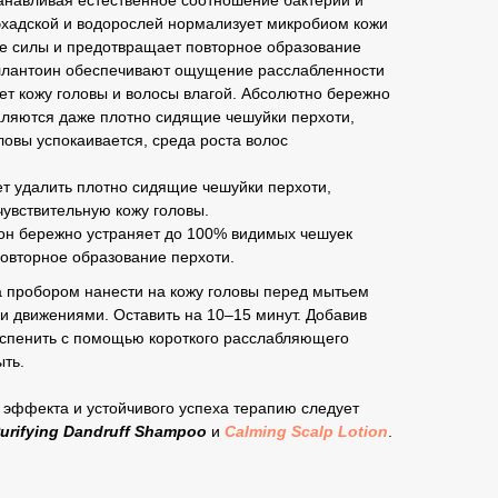
анавливая естественное соотношение бактерий и
эхадской и водорослей нормализует микробиом кожи
ые силы и предотвращает повторное образование
ллантоин обеспечивают ощущение расслабленности
ет кожу головы и волосы влагой. Абсолютно бережно
даляются даже плотно сидящие чешуйки перхоти,
ловы успокаивается, среда роста волос
т удалить плотно сидящие чешуйки перхоти,
увствительную кожу головы.
 он бережно устраняет до 100% видимых чешуек
овторное образование перхоти.
 пробором нанести на кожу головы перед мытьем
и движениями. Оставить на 10–15 минут. Добавив
вспенить с помощью короткого расслабляющего
ыть.
 эффекта и устойчивого успеха терапию следует
urifying Dandruff Shampoo
и
Calming Scalp Lotion
.