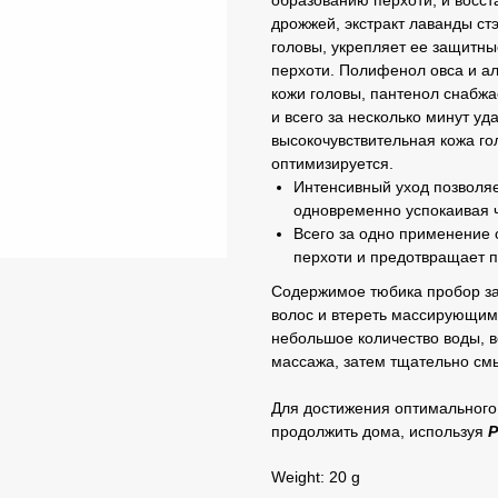
образованию перхоти, и восст
дрожжей, экстракт лаванды ст
головы, укрепляет ее защитн
перхоти. Полифенол овса и а
кожи головы, пантенол снабжа
и всего за несколько минут у
высокочувствительная кожа го
оптимизируется.
Интенсивный уход позволяе
одновременно успокаивая ч
Всего за одно применение
перхоти и предотвращает п
Содержимое тюбика пробор за
волос и втереть массирующим
небольшое количество воды, 
массажа, затем тщательно см
Для достижения оптимального
продолжить дома, используя
P
Weight: 20 g