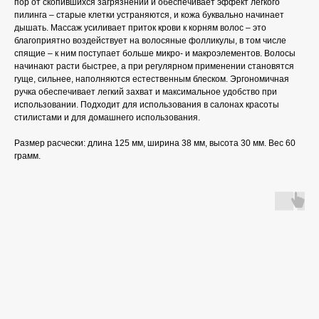
пор от скопившихся загрязнений и обеспечивает эффект легкого
пилинга – старые клетки устраняются, и кожа буквально начинает
дышать. Массаж усиливает приток крови к корням волос – это
благоприятно воздействует на волосяные фолликулы, в том числе
спящие – к ним поступает больше микро- и макроэлементов. Волосы
начинают расти быстрее, а при регулярном применении становятся
гуще, сильнее, наполняются естественным блеском. Эргономичная
ручка обеспечивает легкий захват и максимальное удобство при
использовании. Подходит для использования в салонах красоты
стилистами и для домашнего использования.
Размер расчески: длина 125 мм, ширина 38 мм, высота 30 мм. Вес 60
грамм.