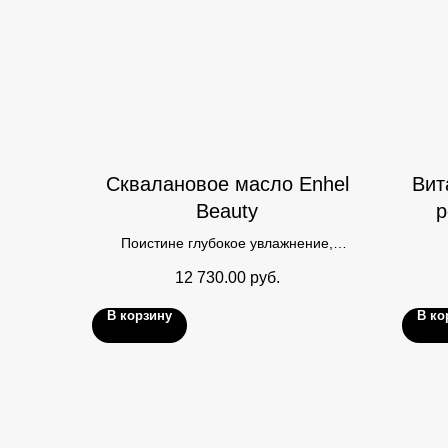
Сквалановое масло Enhel
Вит
Beauty
р
Поистине глубокое увлажнение,
омоложение и питание вашей кожи.
12 730.00
руб.
Сквалан — это вытяжка из печени
глубоководных акул, которая на 100%
В корзину
В ко
идентична сальным железам человека.
Именно поэтому сквалановое масло
максимально эффективно
восстанавливает роговой слой кожи и
напитывает ее полезными веществами.