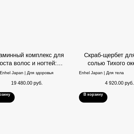
аминный комплекс для
Скраб-щербет для
оста волос и ногтей:
солью Тихого ок
Анагейн
черникой
Enhel Japan | Для здоровья
Enhel Japan | Для тела
19 480.00
руб.
4 920.00
руб.
рзину
В корзину