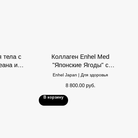
 тела с
Коллаген Enhel Med
еана и
"Японские Ягоды" с
витамином D
Enhel Japan | Для здоровья
8 800.00
руб.
В корзину