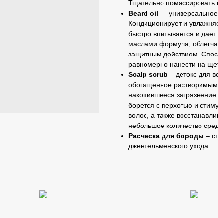
Тщательно помассировать 
Beard oil
— универсальное 
Кондиционирует и увлажняе
быстро впитывается и дает
маслами формула, облегчае
защитным действием. Спос
равномерно нанести на щет
Scalp scrub
– детокс для в
обогащенное растворимыми
накопившееся загрязнение
борется с перхотью и стим
волос, а также восстанавл
небольшое количество сред
Расческа для бороды
– с
джентельменского ухода.