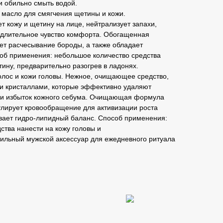
и обильно смыть водой.
масло для смягчения щетины и кожи.
т кожу и щетину на лице, нейтрализует запахи,
 длительное чувство комфорта. Обогащенная
т расчесывание бороды, а также обладает
об применения: небольшое количество средства
ину, предварительно разогрев в ладонях.
олос и кожи головы. Нежное, очищающее средство,
 кристаллами, которые эффективно удаляют
 и избыток кожного себума. Очищающая формула
улирует кровообращение для активизации роста
ивает гидро-липидный баланс. Способ применения:
ства нанести на кожу головы и
тильный мужской аксессуар для ежедневного ритуала