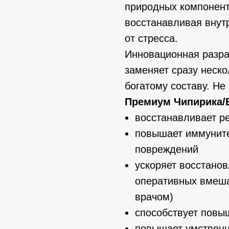
природных компонент
восстанавливая внут
от стресса.
Инновационная разра
заменяет сразу неск
богатому составу. Не
Премиум Чипирика/E
восстанавливает р
повышает иммуните
повреждений
ускоряет восстано
оперативных вмеша
врачом)
способствует повы
повышает умственн